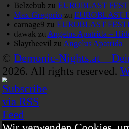
Belzebub
zu
EUROBLAST FESTIV
Max Gregorio
zu
EUROBLAST FE
carnage9
zu
EUROBLAST FESTIV
dawak
zu
Angelus Apatrida – Hid
Slaytheevil
zu
Angelus Apatrida 
©
Demonic-Nights.at – De
2026. All rights reserved.
W
Wir verwenden Cookies, um