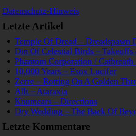
Datenschutz-Hinweis
Letzte Artikel
Temple Of Dread – Dreadspawn 
Din Of Celestial Birds – Takeoff
Phantom Corporation / Catbreat
10,000 Years – Esox Lucifer
Zerre – Rotting On A Golden Thr
Allt – Ataraxia
Knumears – Directions
Dry Wedding – The Back Of Bey
Letzte Kommentare