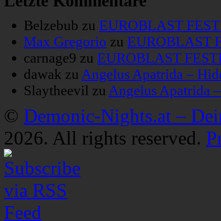
Letzte Kommentare
Belzebub
zu
EUROBLAST FESTIV
Max Gregorio
zu
EUROBLAST FE
carnage9
zu
EUROBLAST FESTIV
dawak
zu
Angelus Apatrida – Hid
Slaytheevil
zu
Angelus Apatrida 
©
Demonic-Nights.at – De
2026. All rights reserved.
P