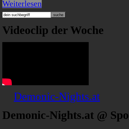
Weiterlesen
Videoclip der Woche
Demonic-Nights.at
Demonic-Nights.at @ Spo