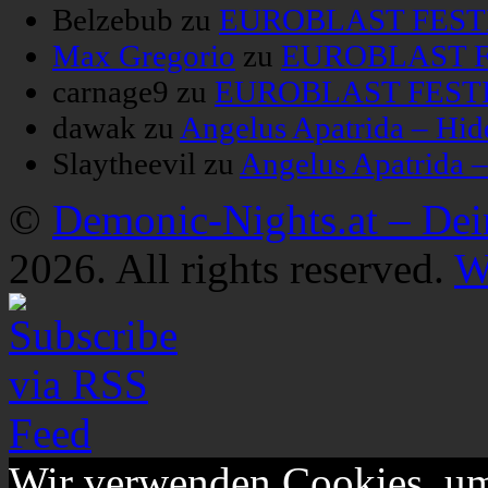
Belzebub
zu
EUROBLAST FESTIV
Max Gregorio
zu
EUROBLAST FE
carnage9
zu
EUROBLAST FESTIV
dawak
zu
Angelus Apatrida – Hid
Slaytheevil
zu
Angelus Apatrida 
©
Demonic-Nights.at – De
2026. All rights reserved.
W
Wir verwenden Cookies, um