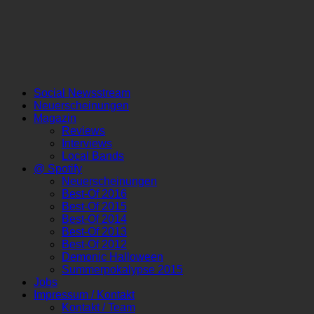
Social Newsstream
Neuerscheinungen
Magazin
Reviews
Interviews
Local Bands
@ Spotify
Neuerscheinungen
Best-Of 2016
Best-Of 2015
Best-Of 2014
Best-Of 2013
Best-Of 2012
Demonic Halloween
Summerpokalypse 2015
Jobs
Impressum / Kontakt
Kontakt / Team