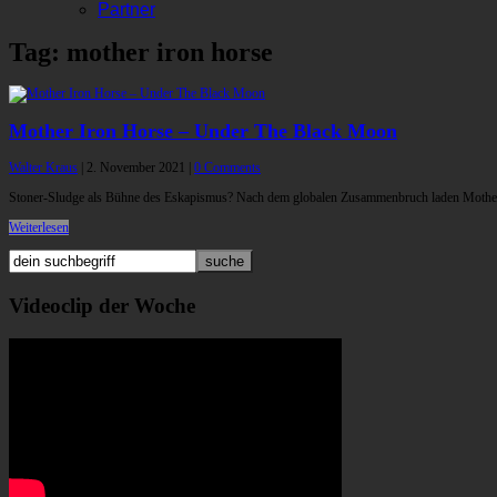
Partner
Tag: mother iron horse
Mother Iron Horse – Under The Black Moon
Walter Kraus
|
2. November 2021
|
0 Comments
Stoner-Sludge als Bühne des Eskapismus? Nach dem globalen Zusammenbruch laden Mother I
Weiterlesen
Videoclip der Woche