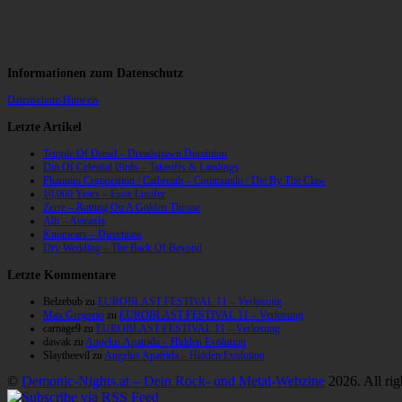
Informationen zum Datenschutz
Datenschutz-Hinweis
Letzte Artikel
Temple Of Dread – Dreadspawn Dominion
Din Of Celestial Birds – Takeoffs & Landings
Phantom Corporation / Catbreath – Commando / Die By The Claw
10,000 Years – Esox Lucifer
Zerre – Rotting On A Golden Throne
Allt – Ataraxia
Knumears – Directions
Dry Wedding – The Back Of Beyond
Letzte Kommentare
Belzebub
zu
EUROBLAST FESTIVAL 11 – Verlosung
Max Gregorio
zu
EUROBLAST FESTIVAL 11 – Verlosung
carnage9
zu
EUROBLAST FESTIVAL 11 – Verlosung
dawak
zu
Angelus Apatrida – Hidden Evolution
Slaytheevil
zu
Angelus Apatrida – Hidden Evolution
©
Demonic-Nights.at – Dein Rock- und Metal-Webzine
2026. All rig