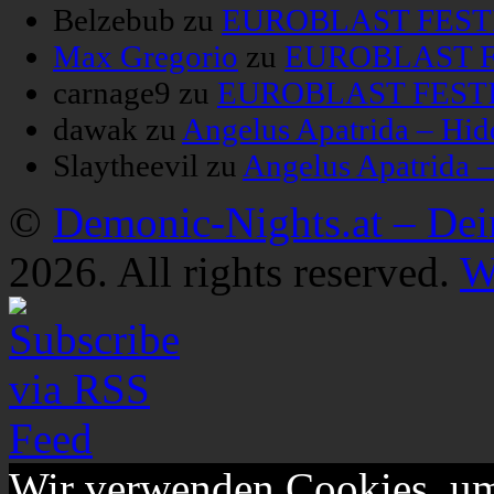
Belzebub
zu
EUROBLAST FESTIV
Max Gregorio
zu
EUROBLAST FE
carnage9
zu
EUROBLAST FESTIV
dawak
zu
Angelus Apatrida – Hid
Slaytheevil
zu
Angelus Apatrida 
©
Demonic-Nights.at – De
2026. All rights reserved.
W
Wir verwenden Cookies, um