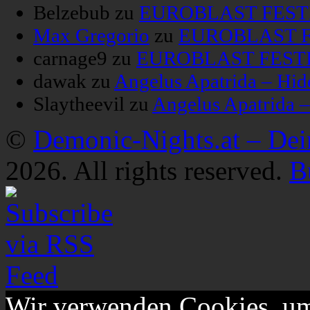
Belzebub
zu
EUROBLAST FESTIV
Max Gregorio
zu
EUROBLAST FE
carnage9
zu
EUROBLAST FESTIV
dawak
zu
Angelus Apatrida – Hid
Slaytheevil
zu
Angelus Apatrida 
©
Demonic-Nights.at – De
2026. All rights reserved.
B
Wir verwenden Cookies, um