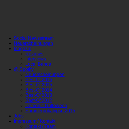
Social Newsstream
Neuerscheinungen
Magazin
Reviews
Interviews
Local Bands
@ Spotify
Neuerscheinungen
Best-Of 2016
Best-Of 2015
Best-Of 2014
Best-Of 2013
Best-Of 2012
Demonic Halloween
Summerpokalypse 2015
Jobs
Impressum / Kontakt
Kontakt / Team