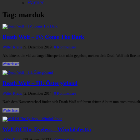
Partner
Tag: marduk
Death Wolf – IV: Come The Dark
Walter Kraus
|
9. Dezember 2019
|
0 Kommentare
Als hätte es die viel zu lange Dürreperiode nicht gegeben, melden sich Death Wolf mit ihrem
Weiterlesen
Death Wolf – III: Östergötland
Walter Kraus
|
2. Dezember 2014
|
0 Kommentare
Nach dem Namenwechsel finden sich Death Wolf auf ihrem dritten Album nun auch musikali
Weiterlesen
Wall Of The Eyeless – Wimfolsfestta
Walter Kraus
|
28. August 2013
|
0 Kommentare