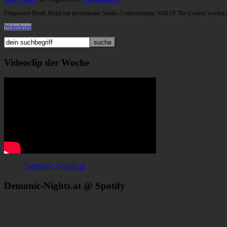
Progessive Death Metal mit prominenter Studio-Unterstützung: Wall Of The Eyeless werfen 
Weiterlesen
Videoclip der Woche
Demonic-Nights.at
Demonic-Nights.at @ Spotify