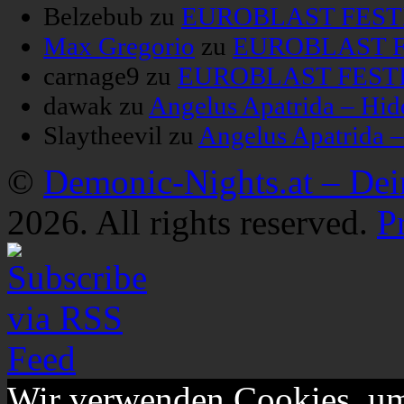
Belzebub
zu
EUROBLAST FESTIV
Max Gregorio
zu
EUROBLAST FE
carnage9
zu
EUROBLAST FESTIV
dawak
zu
Angelus Apatrida – Hid
Slaytheevil
zu
Angelus Apatrida 
©
Demonic-Nights.at – De
2026. All rights reserved.
P
Wir verwenden Cookies, um