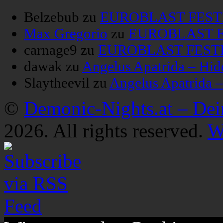
Belzebub
zu
EUROBLAST FESTIV
Max Gregorio
zu
EUROBLAST FE
carnage9
zu
EUROBLAST FESTIV
dawak
zu
Angelus Apatrida – Hid
Slaytheevil
zu
Angelus Apatrida 
©
Demonic-Nights.at – De
2026. All rights reserved.
W