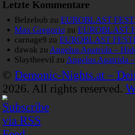
Letzte Kommentare
Belzebub
zu
EUROBLAST FESTIV
Max Gregorio
zu
EUROBLAST FE
carnage9
zu
EUROBLAST FESTIV
dawak
zu
Angelus Apatrida – Hid
Slaytheevil
zu
Angelus Apatrida 
©
Demonic-Nights.at – De
2026. All rights reserved.
W