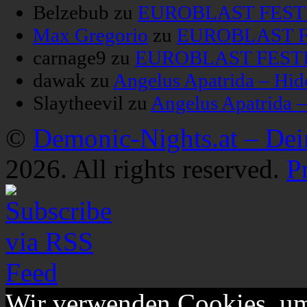
Belzebub
zu
EUROBLAST FESTIV
Max Gregorio
zu
EUROBLAST FE
carnage9
zu
EUROBLAST FESTIV
dawak
zu
Angelus Apatrida – Hid
Slaytheevil
zu
Angelus Apatrida 
©
Demonic-Nights.at – De
2026. All rights reserved.
P
Wir verwenden Cookies, um