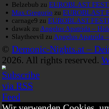
Belzebub
zu
EUROBLAST FESTIV
Max Gregorio
zu
EUROBLAST FE
carnage9
zu
EUROBLAST FESTIV
dawak
zu
Angelus Apatrida – Hid
Slaytheevil
zu
Angelus Apatrida 
©
Demonic-Nights.at – De
2026. All rights reserved.
W
Wir verwenden Cookies, um