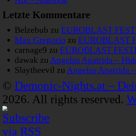
Letzte Kommentare
Belzebub
zu
EUROBLAST FESTIV
Max Gregorio
zu
EUROBLAST FE
carnage9
zu
EUROBLAST FESTIV
dawak
zu
Angelus Apatrida – Hid
Slaytheevil
zu
Angelus Apatrida 
©
Demonic-Nights.at – De
2026. All rights reserved.
W