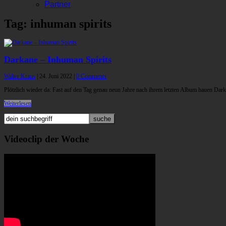
Partner
Tag: inhuman spirits
Darkane – Inhuman Spirits
Walter Kraus
|
24. Juni 2022
|
0 Comments
Plötzlich wieder da: Fast auf den Tag genau neun Jahre nach ihrem letzten Album hauen Dar
Weiterlesen
Videoclip der Woche