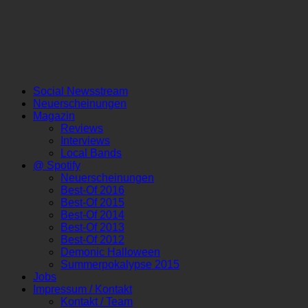
Social Newsstream
Neuerscheinungen
Magazin
Reviews
Interviews
Local Bands
@ Spotify
Neuerscheinungen
Best-Of 2016
Best-Of 2015
Best-Of 2014
Best-Of 2013
Best-Of 2012
Demonic Halloween
Summerpokalypse 2015
Jobs
Impressum / Kontakt
Kontakt / Team