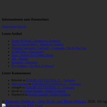
Informationen zum Datenschutz
Datenschutz-Hinweis
Letzte Artikel
Temple Of Dread – Dreadspawn Dominion
Din Of Celestial Birds – Takeoffs & Landings
Phantom Corporation / Catbreath – Commando / Die By The Claw
10,000 Years – Esox Lucifer
Zerre – Rotting On A Golden Throne
Allt – Ataraxia
Knumears – Directions
Dry Wedding – The Back Of Beyond
Letzte Kommentare
Belzebub
zu
EUROBLAST FESTIVAL 11 – Verlosung
Max Gregorio
zu
EUROBLAST FESTIVAL 11 – Verlosung
carnage9
zu
EUROBLAST FESTIVAL 11 – Verlosung
dawak
zu
Angelus Apatrida – Hidden Evolution
Slaytheevil
zu
Angelus Apatrida – Hidden Evolution
©
Demonic-Nights.at – Dein Rock- und Metal-Webzine
2026. All rig