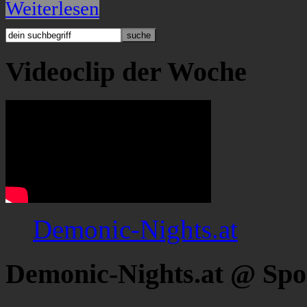
Weiterlesen
Videoclip der Woche
Demonic-Nights.at
Demonic-Nights.at @ Spo