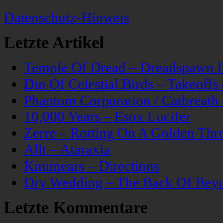
Datenschutz-Hinweis
Letzte Artikel
Temple Of Dread – Dreadspawn 
Din Of Celestial Birds – Takeoff
Phantom Corporation / Catbreat
10,000 Years – Esox Lucifer
Zerre – Rotting On A Golden Thr
Allt – Ataraxia
Knumears – Directions
Dry Wedding – The Back Of Bey
Letzte Kommentare