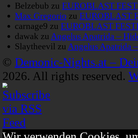
Belzebub
zu
EUROBLAST FESTIV
Max Gregorio
zu
EUROBLAST FE
carnage9
zu
EUROBLAST FESTIV
dawak
zu
Angelus Apatrida – Hid
Slaytheevil
zu
Angelus Apatrida 
©
Demonic-Nights.at – De
2026. All rights reserved.
W
Wir verwenden Cookies, um