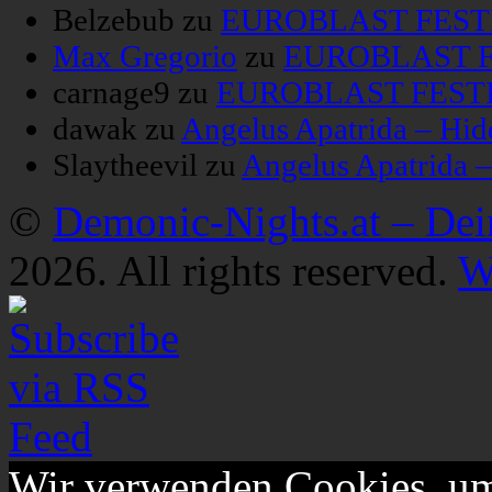
Belzebub
zu
EUROBLAST FESTIV
Max Gregorio
zu
EUROBLAST FE
carnage9
zu
EUROBLAST FESTIV
dawak
zu
Angelus Apatrida – Hid
Slaytheevil
zu
Angelus Apatrida 
©
Demonic-Nights.at – De
2026. All rights reserved.
W
Wir verwenden Cookies, um