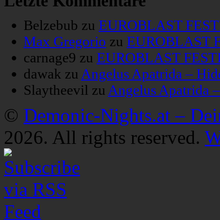
Letzte Kommentare
Belzebub
zu
EUROBLAST FESTIV
Max Gregorio
zu
EUROBLAST FE
carnage9
zu
EUROBLAST FESTIV
dawak
zu
Angelus Apatrida – Hid
Slaytheevil
zu
Angelus Apatrida 
©
Demonic-Nights.at – De
2026. All rights reserved.
W