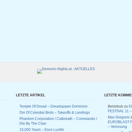
LETZTE ARTIKEL
LETZTE KOMM
Temple Of Dread – Dreadspawn Dominion
Belzebub
zu
E
FESTIVAL 11 –
Din Of Celestial Birds – Takeoffs & Landings
Max Gregorio
z
Phantom Corporation / Catbreath – Commando /
EUROBLAST F
Die By The Claw
– Verlosung
10,000 Years – Esox Lucifer