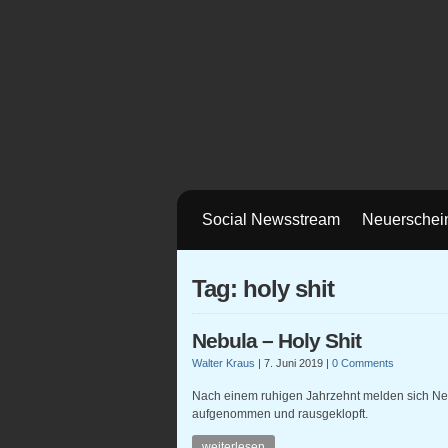
Social Newsstream
Neuerschei
Tag: holy shit
Nebula – Holy Shit
Walter Kraus
|
7. Juni 2019
|
0 Comments
Nach einem ruhigen Jahrzehnt melden sich Nebu
aufgenommen und rausgeklopft.
weiterlesen