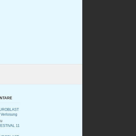
ENTARE
UROBLAST
 Verlosung
u
ESTIVAL 11