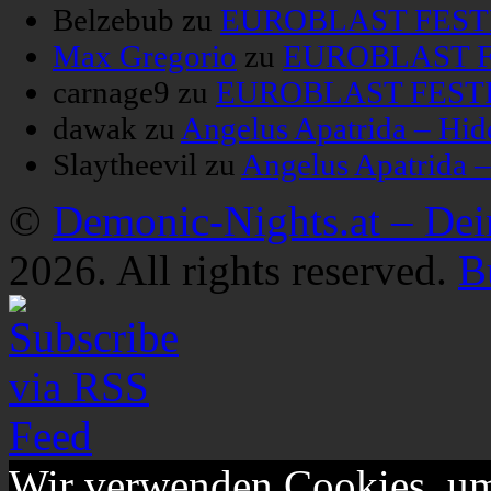
Belzebub
zu
EUROBLAST FESTIV
Max Gregorio
zu
EUROBLAST FE
carnage9
zu
EUROBLAST FESTIV
dawak
zu
Angelus Apatrida – Hid
Slaytheevil
zu
Angelus Apatrida 
©
Demonic-Nights.at – De
2026. All rights reserved.
B
Wir verwenden Cookies, um