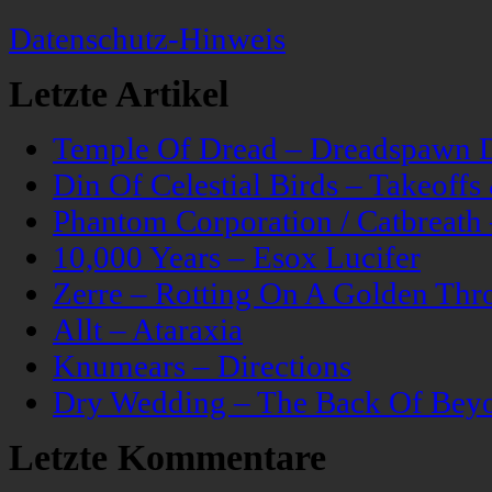
Datenschutz-Hinweis
Letzte Artikel
Temple Of Dread – Dreadspawn 
Din Of Celestial Birds – Takeoff
Phantom Corporation / Catbreat
10,000 Years – Esox Lucifer
Zerre – Rotting On A Golden Thr
Allt – Ataraxia
Knumears – Directions
Dry Wedding – The Back Of Bey
Letzte Kommentare