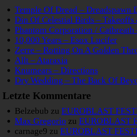
Temple Of Dread – Dreadspawn 
Din Of Celestial Birds – Takeoff
Phantom Corporation / Catbreat
10,000 Years – Esox Lucifer
Zerre – Rotting On A Golden Thr
Allt – Ataraxia
Knumears – Directions
Dry Wedding – The Back Of Bey
Letzte Kommentare
Belzebub
zu
EUROBLAST FESTIV
Max Gregorio
zu
EUROBLAST FE
carnage9
zu
EUROBLAST FESTIV