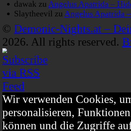
dawak
zu
Angelus Apatrida – Hid
Slaytheevil
zu
Angelus Apatrida 
©
Demonic-Nights.at – De
2026. All rights reserved.
B
Wir verwenden Cookies, um
personalisieren, Funktionen
können und die Zugriffe au