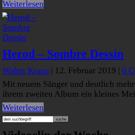
Weiterlesen
Herod – Sombre Dessin
Walter Kraus
|
12. Februar 2019
|
0 
Mit neuem Sänger und deutlich mehr
ihrem zweiten Album ein kleines Meis
Weiterlesen