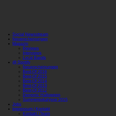
Social Newsstream
Neuerscheinungen
Magazin
Reviews
Interviews
Local Bands
@ Spotify
Neuerscheinungen
Best-Of 2016
Best-Of 2015
Best-Of 2014
Best-Of 2013
Best-Of 2012
Demonic Halloween
Summerpokalypse 2015
Jobs
Impressum / Kontakt
Kontakt / Team