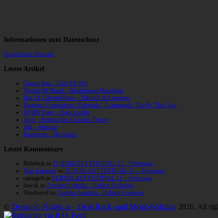
Informationen zum Datenschutz
Datenschutz-Hinweis
Letzte Artikel
Cancer Bats – Give Me Dirt
Temple Of Dread – Dreadspawn Dominion
Din Of Celestial Birds – Takeoffs & Landings
Phantom Corporation / Catbreath – Commando / Die By The Claw
10,000 Years – Esox Lucifer
Zerre – Rotting On A Golden Throne
Allt – Ataraxia
Knumears – Directions
Letzte Kommentare
Belzebub
zu
EUROBLAST FESTIVAL 11 – Verlosung
Max Gregorio
zu
EUROBLAST FESTIVAL 11 – Verlosung
carnage9
zu
EUROBLAST FESTIVAL 11 – Verlosung
dawak
zu
Angelus Apatrida – Hidden Evolution
Slaytheevil
zu
Angelus Apatrida – Hidden Evolution
©
Demonic-Nights.at – Dein Rock- und Metal-Webzine
2026. All rig