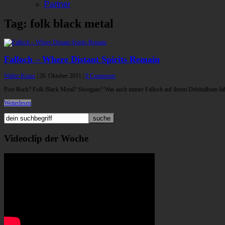
Partner
Tag: folk black metal
Falloch – Where Distant Spirits Remain
Walter Kraus
|
20. Oktober 2011
|
0 Comments
Post Rock? Folk Black Metal? Shoegaze? Was auch immer Falloch auf ihrem Debütalbum fabri
Weiterlesen
Videoclip der Woche