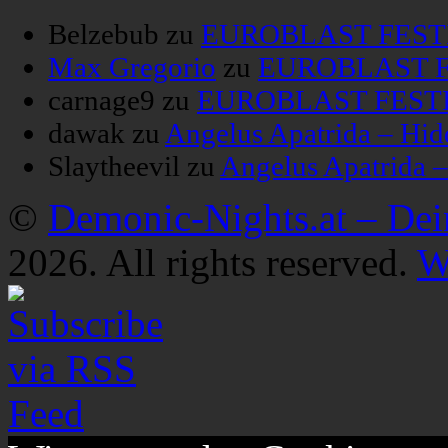
Belzebub
zu
EUROBLAST FESTIV
Max Gregorio
zu
EUROBLAST FE
carnage9
zu
EUROBLAST FESTIV
dawak
zu
Angelus Apatrida – Hid
Slaytheevil
zu
Angelus Apatrida 
©
Demonic-Nights.at – De
2026. All rights reserved.
W