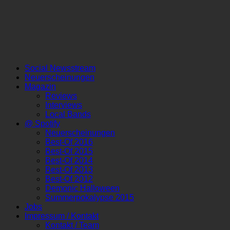
Social Newsstream
Neuerscheinungen
Magazin
Reviews
Interviews
Local Bands
@ Spotify
Neuerscheinungen
Best-Of 2016
Best-Of 2015
Best-Of 2014
Best-Of 2013
Best-Of 2012
Demonic Halloween
Summerpokalypse 2015
Jobs
Impressum / Kontakt
Kontakt / Team