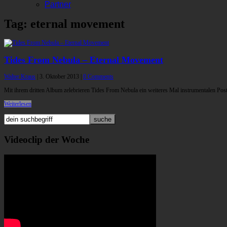
Partner
Tag: eternal movement
Tides From Nebula – Eternal Movement
Walter Kraus
|
3. Oktober 2013
|
0 Comments
Mit ihrem dritten Album zelebrieren Tides From Nebula ein weiteres Mal instrumentalen Po
Weiterlesen
Videoclip der Woche