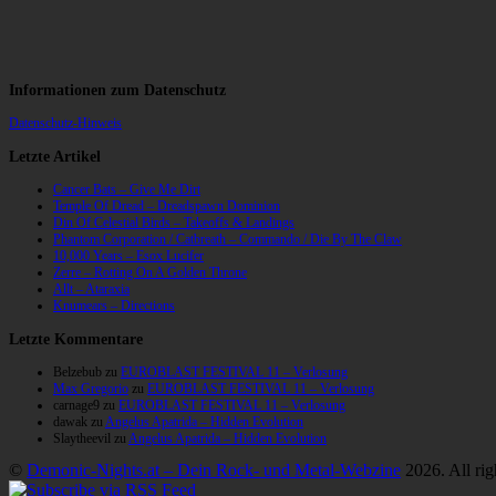
Informationen zum Datenschutz
Datenschutz-Hinweis
Letzte Artikel
Cancer Bats – Give Me Dirt
Temple Of Dread – Dreadspawn Dominion
Din Of Celestial Birds – Takeoffs & Landings
Phantom Corporation / Catbreath – Commando / Die By The Claw
10,000 Years – Esox Lucifer
Zerre – Rotting On A Golden Throne
Allt – Ataraxia
Knumears – Directions
Letzte Kommentare
Belzebub
zu
EUROBLAST FESTIVAL 11 – Verlosung
Max Gregorio
zu
EUROBLAST FESTIVAL 11 – Verlosung
carnage9
zu
EUROBLAST FESTIVAL 11 – Verlosung
dawak
zu
Angelus Apatrida – Hidden Evolution
Slaytheevil
zu
Angelus Apatrida – Hidden Evolution
©
Demonic-Nights.at – Dein Rock- und Metal-Webzine
2026. All rig