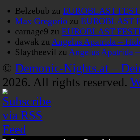
Belzebub
zu
EUROBLAST FESTIV
Max Gregorio
zu
EUROBLAST FE
carnage9
zu
EUROBLAST FESTIV
dawak
zu
Angelus Apatrida – Hid
Slaytheevil
zu
Angelus Apatrida 
©
Demonic-Nights.at – De
2026. All rights reserved.
W