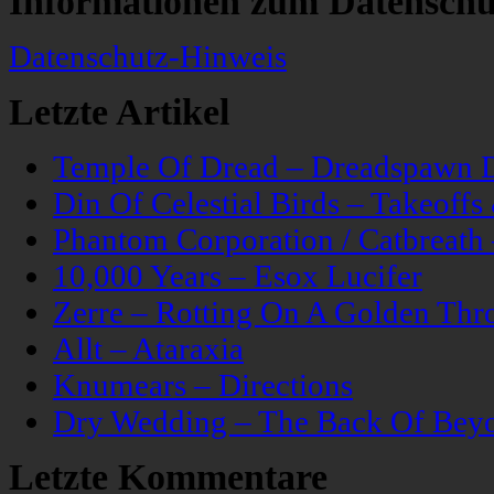
Informationen zum Datenschu
Datenschutz-Hinweis
Letzte Artikel
Temple Of Dread – Dreadspawn 
Din Of Celestial Birds – Takeoff
Phantom Corporation / Catbreat
10,000 Years – Esox Lucifer
Zerre – Rotting On A Golden Thr
Allt – Ataraxia
Knumears – Directions
Dry Wedding – The Back Of Bey
Letzte Kommentare