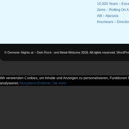
10,000 Years – Esox
Zerre – Rotting On 
Allt – Ataraxia
Knumears – Directi
©
Demonic-Nights.at – Dein Rock- und Metal-Webzine
2026. All rights reserved.
WordPre
Wir verwenden Cookies, um Inhalte und Anzeigen zu personalisieren, Funktionen f
analysieren.
Akzeptieren
Erfahren Sie mehr