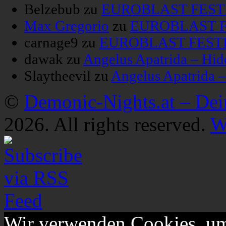
Belzebub
zu
EUROBLAST FESTIV
Max Gregorio
zu
EUROBLAST FE
carnage9
zu
EUROBLAST FESTIV
dawak
zu
Angelus Apatrida – Hid
Slaytheevil
zu
Angelus Apatrida 
©
Demonic-Nights.at – De
2026. All rights reserved.
W
Wir verwenden Cookies, um