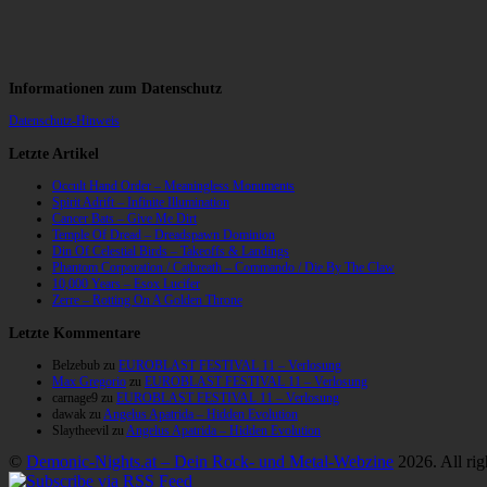
Informationen zum Datenschutz
Datenschutz-Hinweis
Letzte Artikel
Occult Hand Order – Meaningless Monuments
Spirit Adrift – Infinite Illumination
Cancer Bats – Give Me Dirt
Temple Of Dread – Dreadspawn Dominion
Din Of Celestial Birds – Takeoffs & Landings
Phantom Corporation / Catbreath – Commando / Die By The Claw
10,000 Years – Esox Lucifer
Zerre – Rotting On A Golden Throne
Letzte Kommentare
Belzebub
zu
EUROBLAST FESTIVAL 11 – Verlosung
Max Gregorio
zu
EUROBLAST FESTIVAL 11 – Verlosung
carnage9
zu
EUROBLAST FESTIVAL 11 – Verlosung
dawak
zu
Angelus Apatrida – Hidden Evolution
Slaytheevil
zu
Angelus Apatrida – Hidden Evolution
©
Demonic-Nights.at – Dein Rock- und Metal-Webzine
2026. All rig