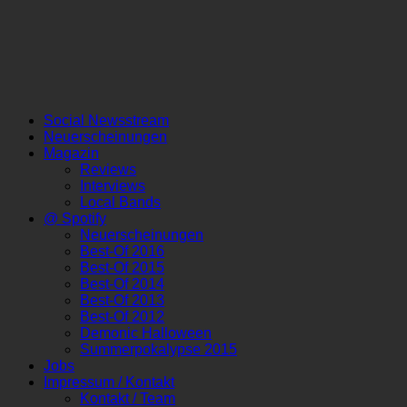
Social Newsstream
Neuerscheinungen
Magazin
Reviews
Interviews
Local Bands
@ Spotify
Neuerscheinungen
Best-Of 2016
Best-Of 2015
Best-Of 2014
Best-Of 2013
Best-Of 2012
Demonic Halloween
Summerpokalypse 2015
Jobs
Impressum / Kontakt
Kontakt / Team