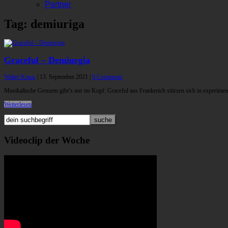
Partner
Tag: demiuriga
Graceful – Demiurgia
Walter Kraus
|
13. September 2021
|
0 Comments
Musikalische Grenzen gibt’s nur im Kopf: Graceful aus Frankreich stürzen sich in experime
Weiterlesen
Videoclip der Woche