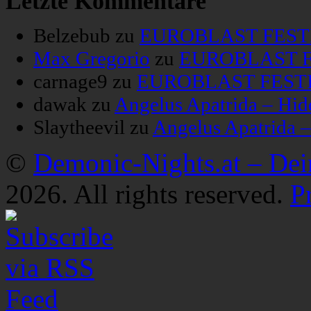
Letzte Kommentare
Belzebub
zu
EUROBLAST FESTIV
Max Gregorio
zu
EUROBLAST FE
carnage9
zu
EUROBLAST FESTIV
dawak
zu
Angelus Apatrida – Hid
Slaytheevil
zu
Angelus Apatrida 
©
Demonic-Nights.at – De
2026. All rights reserved.
P