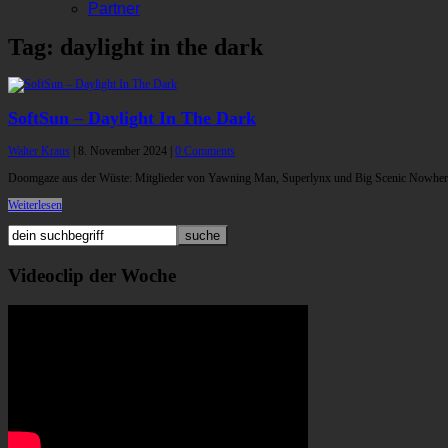
Partner
Tag: daylight in the dark
SoftSun – Daylight In The Dark
Walter Kraus
|
8. November 2024
|
0 Comments
Doomgaze aus der Wüste: Mitglieder von Yawning Man, Superlynx und Big Scenic Nowhere e
Weiterlesen
Videoclip der Woche