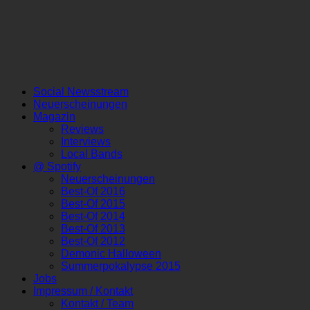
Social Newsstream
Neuerscheinungen
Magazin
Reviews
Interviews
Local Bands
@ Spotify
Neuerscheinungen
Best-Of 2016
Best-Of 2015
Best-Of 2014
Best-Of 2013
Best-Of 2012
Demonic Halloween
Summerpokalypse 2015
Jobs
Impressum / Kontakt
Kontakt / Team