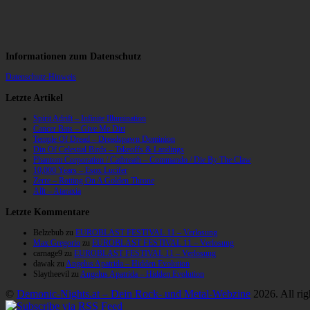
Informationen zum Datenschutz
Datenschutz-Hinweis
Letzte Artikel
Spirit Adrift – Infinite Illumination
Cancer Bats – Give Me Dirt
Temple Of Dread – Dreadspawn Dominion
Din Of Celestial Birds – Takeoffs & Landings
Phantom Corporation / Catbreath – Commando / Die By The Claw
10,000 Years – Esox Lucifer
Zerre – Rotting On A Golden Throne
Allt – Ataraxia
Letzte Kommentare
Belzebub
zu
EUROBLAST FESTIVAL 11 – Verlosung
Max Gregorio
zu
EUROBLAST FESTIVAL 11 – Verlosung
carnage9
zu
EUROBLAST FESTIVAL 11 – Verlosung
dawak
zu
Angelus Apatrida – Hidden Evolution
Slaytheevil
zu
Angelus Apatrida – Hidden Evolution
©
Demonic-Nights.at – Dein Rock- und Metal-Webzine
2026. All rig