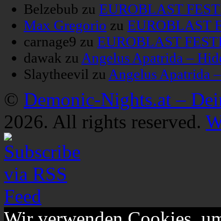
Belzebub
zu
EUROBLAST FESTIV
Max Gregorio
zu
EUROBLAST FE
carnage9
zu
EUROBLAST FESTIV
dawak
zu
Angelus Apatrida – Hid
Slaytheevil
zu
Angelus Apatrida 
©
Demonic-Nights.at – De
2026. All rights reserved.
W
Wir verwenden Cookies, um