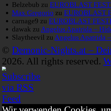
Belzebub
zu
EUROBLAST FESTIV
Max Gregorio
zu
EUROBLAST FE
carnage9
zu
EUROBLAST FESTIV
dawak
zu
Angelus Apatrida – Hid
Slaytheevil
zu
Angelus Apatrida 
©
Demonic-Nights.at – De
2026. All rights reserved.
W
Wir verwenden Cookies, um