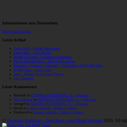
Informationen zum Datenschutz
Datenschutz-Hinweis
Letzte Artikel
Spirit Adrift – Infinite Illumination
Cancer Bats – Give Me Dirt
Temple Of Dread – Dreadspawn Dominion
Din Of Celestial Birds – Takeoffs & Landings
Phantom Corporation / Catbreath – Commando / Die By The Claw
10,000 Years – Esox Lucifer
Zerre – Rotting On A Golden Throne
Allt – Ataraxia
Letzte Kommentare
Belzebub
zu
EUROBLAST FESTIVAL 11 – Verlosung
Max Gregorio
zu
EUROBLAST FESTIVAL 11 – Verlosung
carnage9
zu
EUROBLAST FESTIVAL 11 – Verlosung
dawak
zu
Angelus Apatrida – Hidden Evolution
Slaytheevil
zu
Angelus Apatrida – Hidden Evolution
©
Demonic-Nights.at – Dein Rock- und Metal-Webzine
2026. All rig