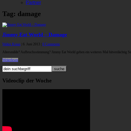
Partner
Tag: damage
Jimmy Eat World – Damage
Walter Kraus
|
6. Juni 2013
|
0 Comments
Altersmilde? Aufbruchsstimmung? Jimmy Eat World geben ein weiteres Mal hitverdächtig St
Weiterlesen
Videoclip der Woche