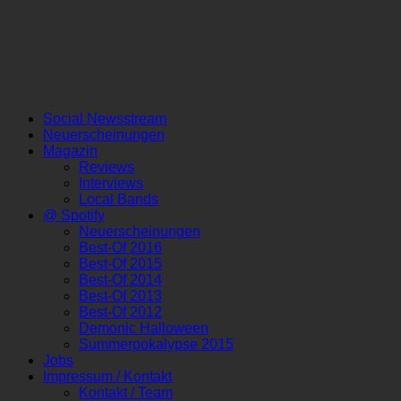
Social Newsstream
Neuerscheinungen
Magazin
Reviews
Interviews
Local Bands
@ Spotify
Neuerscheinungen
Best-Of 2016
Best-Of 2015
Best-Of 2014
Best-Of 2013
Best-Of 2012
Demonic Halloween
Summerpokalypse 2015
Jobs
Impressum / Kontakt
Kontakt / Team