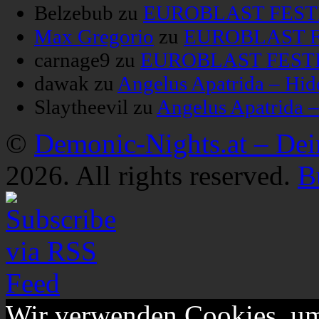
Belzebub
zu
EUROBLAST FESTIV
Max Gregorio
zu
EUROBLAST FE
carnage9
zu
EUROBLAST FESTIV
dawak
zu
Angelus Apatrida – Hid
Slaytheevil
zu
Angelus Apatrida 
©
Demonic-Nights.at – De
2026. All rights reserved.
B
Wir verwenden Cookies, um