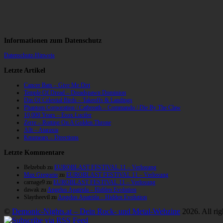
Informationen zum Datenschutz
Datenschutz-Hinweis
Letzte Artikel
Cancer Bats – Give Me Dirt
Temple Of Dread – Dreadspawn Dominion
Din Of Celestial Birds – Takeoffs & Landings
Phantom Corporation / Catbreath – Commando / Die By The Claw
10,000 Years – Esox Lucifer
Zerre – Rotting On A Golden Throne
Allt – Ataraxia
Knumears – Directions
Letzte Kommentare
Belzebub
zu
EUROBLAST FESTIVAL 11 – Verlosung
Max Gregorio
zu
EUROBLAST FESTIVAL 11 – Verlosung
carnage9
zu
EUROBLAST FESTIVAL 11 – Verlosung
dawak
zu
Angelus Apatrida – Hidden Evolution
Slaytheevil
zu
Angelus Apatrida – Hidden Evolution
©
Demonic-Nights.at – Dein Rock- und Metal-Webzine
2026. All rig