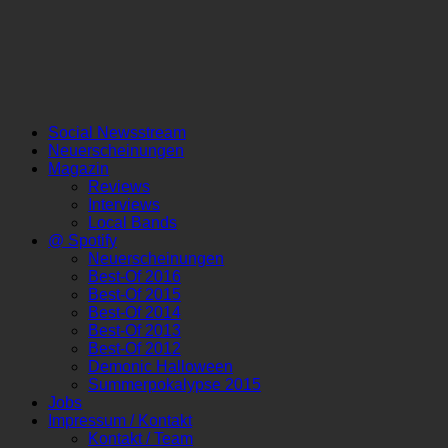
Social Newsstream
Neuerscheinungen
Magazin
Reviews
Interviews
Local Bands
@ Spotify
Neuerscheinungen
Best-Of 2016
Best-Of 2015
Best-Of 2014
Best-Of 2013
Best-Of 2012
Demonic Halloween
Summerpokalypse 2015
Jobs
Impressum / Kontakt
Kontakt / Team