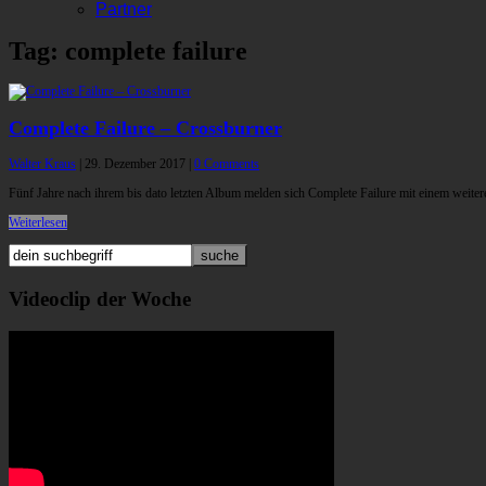
Partner
Tag: complete failure
Complete Failure – Crossburner
Walter Kraus
|
29. Dezember 2017
|
0 Comments
Fünf Jahre nach ihrem bis dato letzten Album melden sich Complete Failure mit einem wei
Weiterlesen
Videoclip der Woche