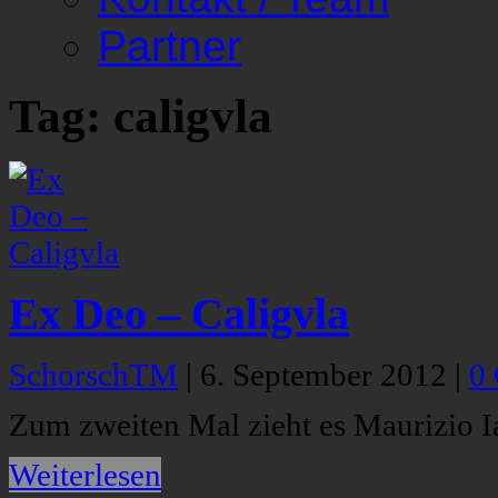
Partner
Tag: caligvla
Ex Deo – Caligvla
SchorschTM
|
6. September 2012
|
0
Zum zweiten Mal zieht es Maurizio I
Weiterlesen