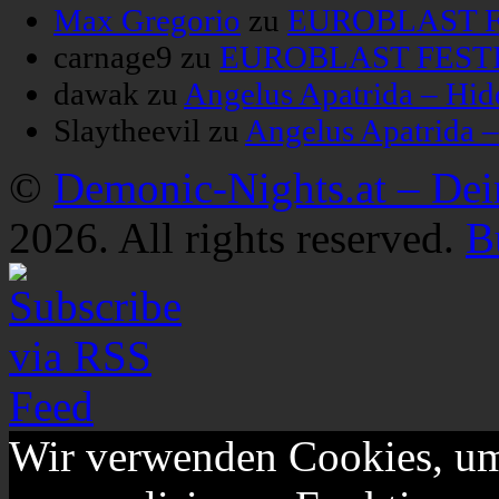
Max Gregorio
zu
EUROBLAST FE
carnage9
zu
EUROBLAST FESTIV
dawak
zu
Angelus Apatrida – Hid
Slaytheevil
zu
Angelus Apatrida 
©
Demonic-Nights.at – De
2026. All rights reserved.
B
Wir verwenden Cookies, um