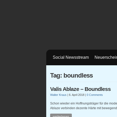
Social Newsstream
Neuerschei
Tag: boundless
Valis Ablaze – Boundless
Walter Kraus
|
6. April 2018
|
0 Comments
Schon wieder ein Hoffnungsträger für die mode
Ablaze verbinden dezente Härte mit bewegend
weiterlesen