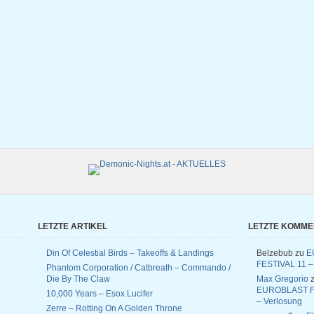
LETZTE ARTIKEL
LETZTE KOMM
Din Of Celestial Birds – Takeoffs & Landings
Belzebub
zu
E
FESTIVAL 11 –
Phantom Corporation / Catbreath – Commando /
Die By The Claw
Max Gregorio
z
EUROBLAST F
10,000 Years – Esox Lucifer
– Verlosung
Zerre – Rotting On A Golden Throne