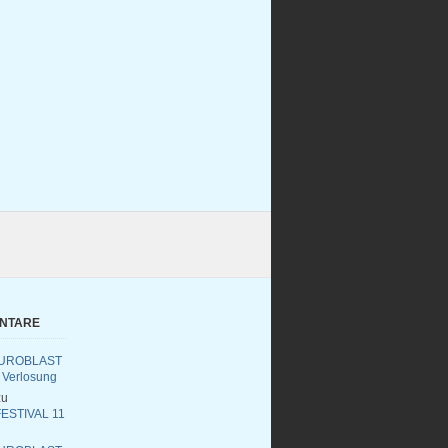
ENTARE
UROBLAST
 Verlosung
u
ESTIVAL 11