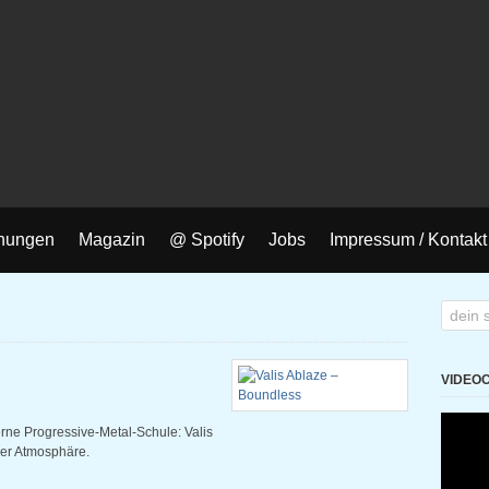
nungen
Magazin
@ Spotify
Jobs
Impressum / Kontakt
VIDEO
rne Progressive-Metal-Schule: Valis
er Atmosphäre.