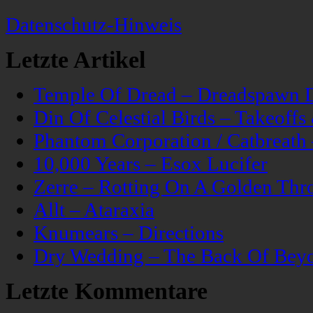
Datenschutz-Hinweis
Letzte Artikel
Temple Of Dread – Dreadspawn 
Din Of Celestial Birds – Takeoff
Phantom Corporation / Catbreat
10,000 Years – Esox Lucifer
Zerre – Rotting On A Golden Thr
Allt – Ataraxia
Knumears – Directions
Dry Wedding – The Back Of Bey
Letzte Kommentare