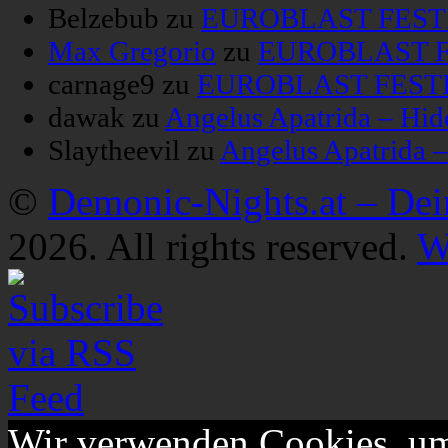
Belzebub
zu
EUROBLAST FESTIV
Max Gregorio
zu
EUROBLAST FE
carnage9
zu
EUROBLAST FESTIV
dawak
zu
Angelus Apatrida – Hid
Slaytheevil
zu
Angelus Apatrida 
©
Demonic-Nights.at – De
2026. All rights reserved.
W
Wir verwenden Cookies, um