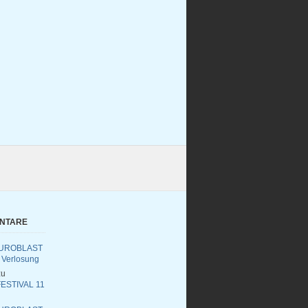
ENTARE
UROBLAST
 Verlosung
u
ESTIVAL 11