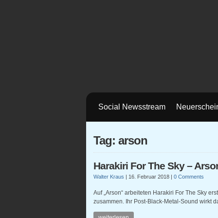
Social Newsstream
Neuerschei
Tag: arson
Harakiri For The Sky – Arso
Walter Kraus
|
16. Februar 2018
|
0 Comments
Auf „Arson“ arbeiteten Harakiri For The Sky e
zusammen. Ihr Post-Black-Metal-Sound wirkt d
weiterlesen