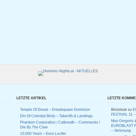
LETZTE ARTIKEL
LETZTE KOMM
Temple Of Dread – Dreadspawn Dominion
Belzebub
zu
E
FESTIVAL 11 –
Din Of Celestial Birds – Takeoffs & Landings
Max Gregorio
z
Phantom Corporation / Catbreath – Commando /
EUROBLAST F
Die By The Claw
– Verlosung
10,000 Years – Esox Lucifer