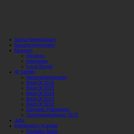
Social Newsstream
Neuerscheinungen
Magazin
Reviews
Interviews
Local Bands
@ Spotify
Neuerscheinungen
Best-Of 2016
Best-Of 2015
Best-Of 2014
Best-Of 2013
Best-Of 2012
Demonic Halloween
Summerpokalypse 2015
Jobs
Impressum / Kontakt
Kontakt / Team