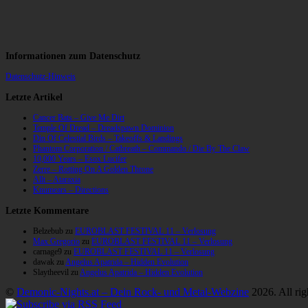
Informationen zum Datenschutz
Datenschutz-Hinweis
Letzte Artikel
Cancer Bats – Give Me Dirt
Temple Of Dread – Dreadspawn Dominion
Din Of Celestial Birds – Takeoffs & Landings
Phantom Corporation / Catbreath – Commando / Die By The Claw
10,000 Years – Esox Lucifer
Zerre – Rotting On A Golden Throne
Allt – Ataraxia
Knumears – Directions
Letzte Kommentare
Belzebub
zu
EUROBLAST FESTIVAL 11 – Verlosung
Max Gregorio
zu
EUROBLAST FESTIVAL 11 – Verlosung
carnage9
zu
EUROBLAST FESTIVAL 11 – Verlosung
dawak
zu
Angelus Apatrida – Hidden Evolution
Slaytheevil
zu
Angelus Apatrida – Hidden Evolution
©
Demonic-Nights.at – Dein Rock- und Metal-Webzine
2026. All rig