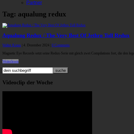
Partner
Tag: aqualung redux
Aqualung Redux / The Very Best Of Jethro Tull Redux
Walter Kraus
|
4. Dezember 2024
|
0 Comments
Magnetic Eye Records setzt seine Redux-Serie mit gleich zwei Compilations fort, die den le
Weiterlesen
Videoclip der Woche