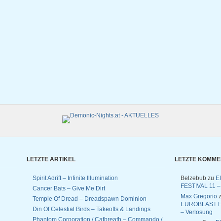
LETZTE ARTIKEL
LETZTE KOMM
Spirit Adrift – Infinite Illumination
Belzebub
zu
E
FESTIVAL 11 –
Cancer Bats – Give Me Dirt
Max Gregorio
z
Temple Of Dread – Dreadspawn Dominion
EUROBLAST F
Din Of Celestial Birds – Takeoffs & Landings
– Verlosung
Phantom Corporation / Catbreath – Commando /