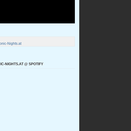
nic-Nights.at
C-NIGHTS.AT @ SPOTIFY