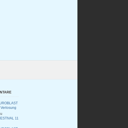
ENTARE
UROBLAST
 Verlosung
u
ESTIVAL 11