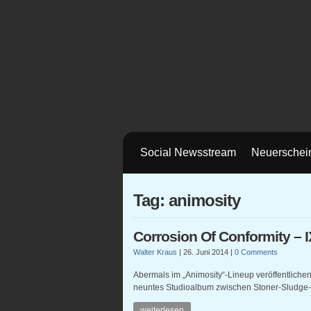
Social Newsstream
Neuerschei
Tag: animosity
Corrosion Of Conformity – I
Walter Kraus
|
26. Juni 2014
|
0 Comments
Abermals im „Animosity“-Lineup veröffentlichen
neuntes Studioalbum zwischen Stoner-Sludge-
weiterlesen