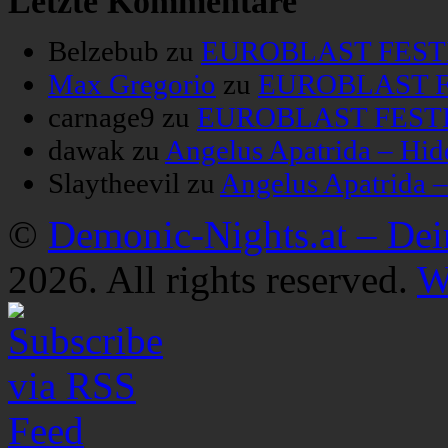
Letzte Kommentare
Belzebub
zu
EUROBLAST FESTIV
Max Gregorio
zu
EUROBLAST FE
carnage9
zu
EUROBLAST FESTIV
dawak
zu
Angelus Apatrida – Hid
Slaytheevil
zu
Angelus Apatrida 
©
Demonic-Nights.at – De
2026. All rights reserved.
W