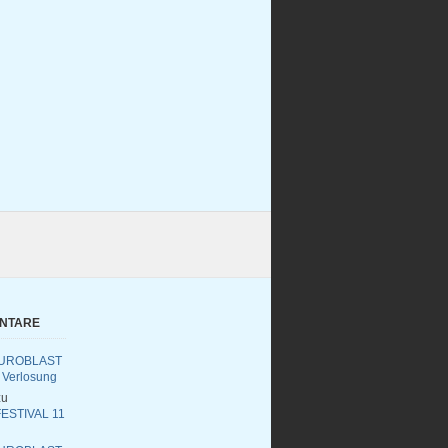
ENTARE
UROBLAST
 Verlosung
u
ESTIVAL 11