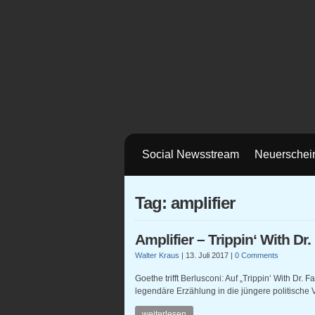
Social Newsstream
Neuerschei
Tag: amplifier
Amplifier – Trippin‘ With Dr
Walter Kraus
|
13. Juli 2017
|
0 Comments
Goethe trifft Berlusconi: Auf „Trippin‘ With Dr. 
legendäre Erzählung in die jüngere politische
weiterlesen