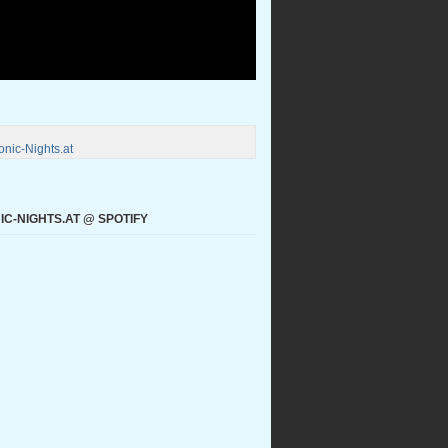
nic-Nights.at
C-NIGHTS.AT @ SPOTIFY