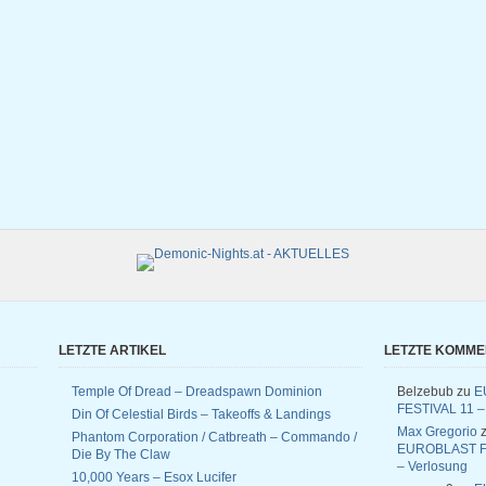
LETZTE ARTIKEL
LETZTE KOMM
Temple Of Dread – Dreadspawn Dominion
Belzebub
zu
E
FESTIVAL 11 –
Din Of Celestial Birds – Takeoffs & Landings
Max Gregorio
z
Phantom Corporation / Catbreath – Commando /
EUROBLAST F
Die By The Claw
– Verlosung
10,000 Years – Esox Lucifer