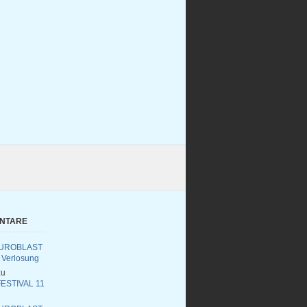
ENTARE
UROBLAST
 Verlosung
u
ESTIVAL 11