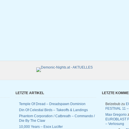
LETZTE ARTIKEL
LETZTE KOMM
Temple Of Dread – Dreadspawn Dominion
Belzebub
zu
E
FESTIVAL 11 –
Din Of Celestial Birds – Takeoffs & Landings
Max Gregorio
z
Phantom Corporation / Catbreath – Commando /
EUROBLAST F
Die By The Claw
– Verlosung
10,000 Years – Esox Lucifer