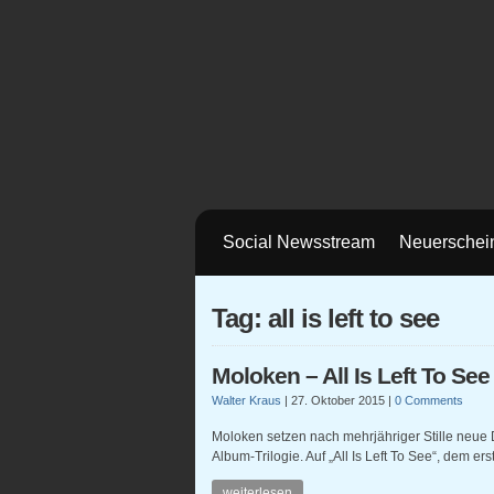
Social Newsstream
Neuerschei
Tag: all is left to see
Moloken – All Is Left To See
Walter Kraus
|
27. Oktober 2015
|
0 Comments
Moloken setzen nach mehrjähriger Stille neue
Album-Trilogie. Auf „All Is Left To See“, dem er
weiterlesen