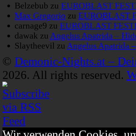
Belzebub
zu
EUROBLAST FESTIV
Max Gregorio
zu
EUROBLAST FE
carnage9
zu
EUROBLAST FESTIV
dawak
zu
Angelus Apatrida – Hid
Slaytheevil
zu
Angelus Apatrida 
©
Demonic-Nights.at – De
2026. All rights reserved.
W
Wir verwenden Cookies, um