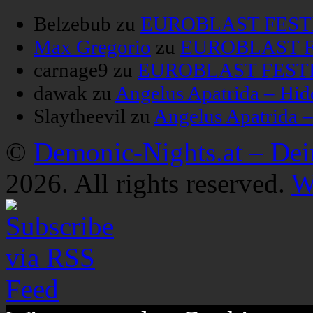
Belzebub
zu
EUROBLAST FESTIV
Max Gregorio
zu
EUROBLAST FE
carnage9
zu
EUROBLAST FESTIV
dawak
zu
Angelus Apatrida – Hid
Slaytheevil
zu
Angelus Apatrida 
©
Demonic-Nights.at – De
2026. All rights reserved.
W