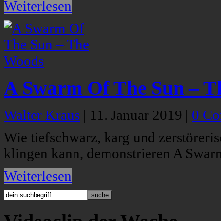
Weiterlesen
A Swarm Of The Sun – T
Walter Kraus
|
11. Januar 2019
|
0 C
Wie tiefschwarz, karg und zerstöreri
klingen kann, demonstrieren A Swar
Weiterlesen