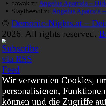
dawak
zu
Angelus Apatrida – Hid
Slaytheevil
zu
Angelus Apatrida 
©
Demonic-Nights.at – De
2026. All rights reserved.
B
Wir verwenden Cookies, um
personalisieren, Funktionen
können und die Zugriffe au