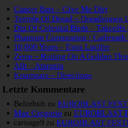
Cancer Bats – Give Me Dirt
Temple Of Dread – Dreadspawn 
Din Of Celestial Birds – Takeoff
Phantom Corporation / Catbreat
10,000 Years – Esox Lucifer
Zerre – Rotting On A Golden Thr
Allt – Ataraxia
Knumears – Directions
Letzte Kommentare
Belzebub
zu
EUROBLAST FESTIV
Max Gregorio
zu
EUROBLAST FE
carnage9
zu
EUROBLAST FESTIV