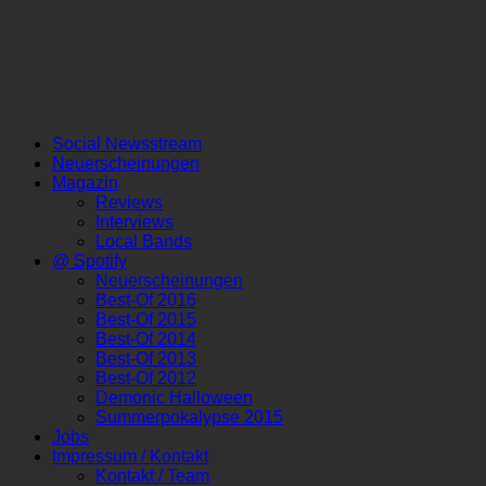
Social Newsstream
Neuerscheinungen
Magazin
Reviews
Interviews
Local Bands
@ Spotify
Neuerscheinungen
Best-Of 2016
Best-Of 2015
Best-Of 2014
Best-Of 2013
Best-Of 2012
Demonic Halloween
Summerpokalypse 2015
Jobs
Impressum / Kontakt
Kontakt / Team