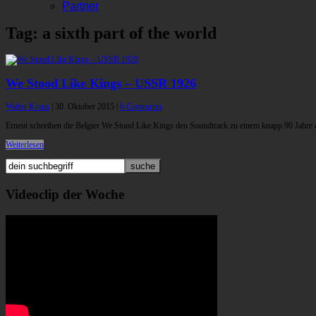
Partner
Tag: a sixth part of the world
We Stood Like Kings – USSR 1926
Walter Kraus
|
30. Oktober 2015
|
0 Comments
Erneut schreiben die Belgier We Stood Like Kings den Soundtrack zu einem knapp 90 Jahre 
Weiterlesen
Videoclip der Woche