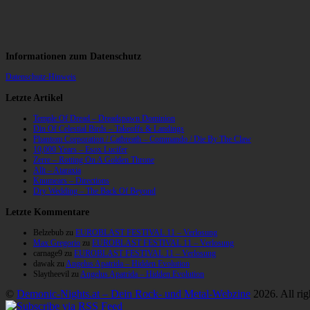
Informationen zum Datenschutz
Datenschutz-Hinweis
Letzte Artikel
Temple Of Dread – Dreadspawn Dominion
Din Of Celestial Birds – Takeoffs & Landings
Phantom Corporation / Catbreath – Commando / Die By The Claw
10,000 Years – Esox Lucifer
Zerre – Rotting On A Golden Throne
Allt – Ataraxia
Knumears – Directions
Dry Wedding – The Back Of Beyond
Letzte Kommentare
Belzebub
zu
EUROBLAST FESTIVAL 11 – Verlosung
Max Gregorio
zu
EUROBLAST FESTIVAL 11 – Verlosung
carnage9
zu
EUROBLAST FESTIVAL 11 – Verlosung
dawak
zu
Angelus Apatrida – Hidden Evolution
Slaytheevil
zu
Angelus Apatrida – Hidden Evolution
©
Demonic-Nights.at – Dein Rock- und Metal-Webzine
2026. All rig