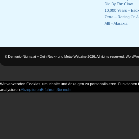
Die By The Claw
10,000 Years – Esox
Zerre – Rotting On 
Allt – Ataraxia
©
Demonic-Nights.at – Dein Rock- und Metal-Webzine
2026. All rights reserved.
WordPre
Wir verwenden Cookies, um Inhalte und Anzeigen zu personalisieren, Funktionen f
analysieren.
Akzeptieren
Erfahren Sie mehr