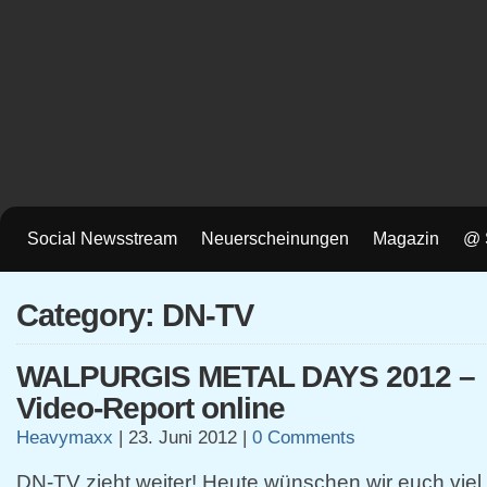
Social Newsstream
Neuerscheinungen
Magazin
@ 
Category: DN-TV
WALPURGIS METAL DAYS 2012 –
Video-Report online
Heavymaxx
|
23. Juni 2012
|
0 Comments
DN-TV zieht weiter! Heute wünschen wir euch viel