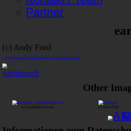
Partner
ea
(c) Andy Ford
« Previous Image |
Full-Size Image
|
Main Gallery Page
Other Image
(c) Candlelight Records
(c) Andy Ford
Informationen zum Datenschu