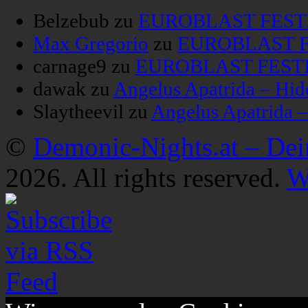
Belzebub
zu
EUROBLAST FESTIV
Max Gregorio
zu
EUROBLAST FE
carnage9
zu
EUROBLAST FESTIV
dawak
zu
Angelus Apatrida – Hid
Slaytheevil
zu
Angelus Apatrida 
©
Demonic-Nights.at – De
2026. All rights reserved.
W