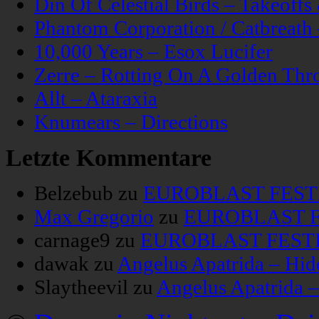
Din Of Celestial Birds – Takeoff
Phantom Corporation / Catbreat
10,000 Years – Esox Lucifer
Zerre – Rotting On A Golden Thr
Allt – Ataraxia
Knumears – Directions
Letzte Kommentare
Belzebub
zu
EUROBLAST FESTIV
Max Gregorio
zu
EUROBLAST FE
carnage9
zu
EUROBLAST FESTIV
dawak
zu
Angelus Apatrida – Hid
Slaytheevil
zu
Angelus Apatrida 