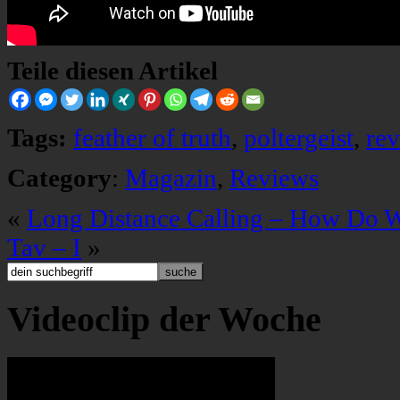
Teile diesen Artikel
Tags:
feather of truth
,
poltergeist
,
re
Category
:
Magazin
,
Reviews
«
Long Distance Calling – How Do 
Tav – I
»
Videoclip der Woche