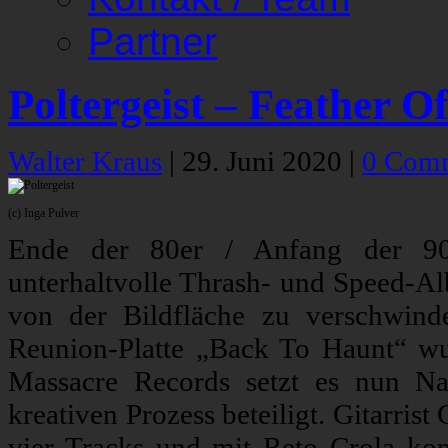
Partner
Poltergeist – Feather O
Walter Kraus
|
29. Juni 2020
|
0 Com
(c) Inga Pulver
Ende der 80er / Anfang der 90e
unterhaltvolle Thrash- und Speed-Alb
von der Bildfläche zu verschwin
Reunion-Platte „Back To Haunt“ wu
Massacre Records setzt es nun Na
kreativen Prozess beteiligt. Gitarri
vier Tracks und mit Reto Crola kon